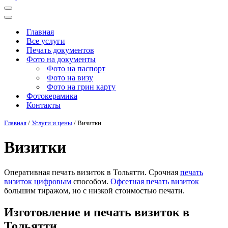
Меню
навигации
Меню
навигации
Главная
Все услуги
Печать документов
Фото на документы
Фото на паспорт
Фото на визу
Фото на грин карту
Фотокерамика
Контакты
Главная
/
Услуги и цены
/
Визитки
Визитки
Оперативная печать визиток в Тольятти. Срочная
печать
визиток цифровым
способом.
Офсетная печать визиток
большим тиражом, но с низкой стоимостью печати.
Изготовление и печать визиток в
Тольятти